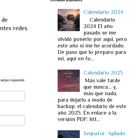
Calendario 2024
s
de
Calendario
2024 El año
entes redes
pasado se me
olvidó ponerlo por aquí, pero
este año sí me he acordado.
De paso que lo preparo para
mí, aquí en fo...
Calendario 2025
Más vale tarde
ampo requerido
que nunca... y,
más que nada,
para dejarlo a modo de
backup: el calendario de este
año 2025. En enlace a la
versión PDF: htt...
Sequator: Apilado