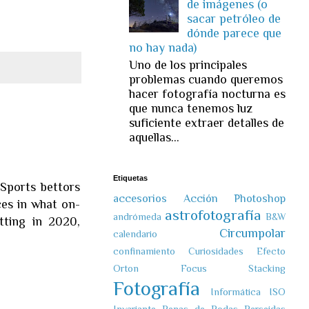
de imágenes (o
sacar petróleo de
dónde parece que
no hay nada)
Uno de los principales
problemas cuando queremos
hacer fotografía nocturna es
que nunca tenemos luz
suficiente extraer detalles de
aquellas...
Etiquetas
Sports bettors
accesorios
Acción Photoshop
ces in what on-
astrofotografía
andrómeda
B&W
tting in 2020,
Circumpolar
calendario
confinamiento
Curiosidades
Efecto
Orton
Focus Stacking
Fotografía
Informática
ISO