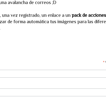
n una avalancha de correos ;D
, una vez registrado, un enlace a un
pack de accione
zar de forma automática tus imágenes para las difer
.
*
c